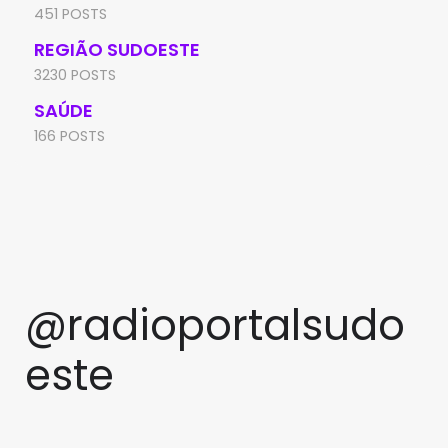
451 POSTS
REGIÃO SUDOESTE
3230 POSTS
SAÚDE
166 POSTS
@radioportalsudo
este
PRF apreende quase 48 quilos
TCM rejeita pedido de