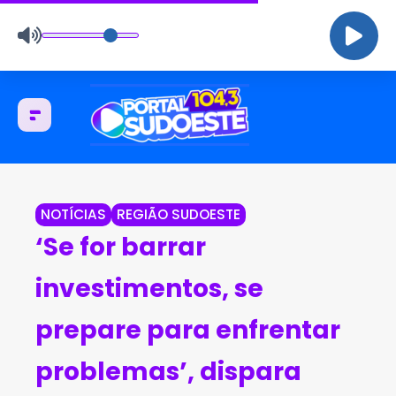
NOTÍCIAS
REGIÃO SUDOESTE
‘Se for barrar
investimentos, se
prepare para enfrentar
problemas’, dispara