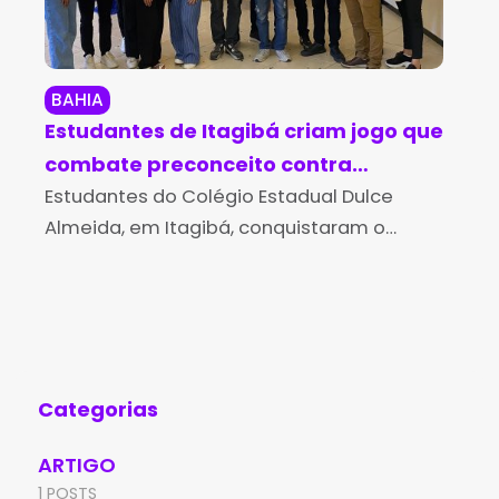
BAHIA
NO
Estudantes de Itagibá criam jogo que
Ne
combate preconceito contra
ca
autistas
Estudantes do Colégio Estadual Dulce
de
Em 
Almeida, em Itagibá, conquistaram o
sua
primeiro lugar no Prêmio Inova Nickel,
ofi
promovido pela empresa Atlantic Nickel,
Sil
voltado a unidades escolares do Território
Age
Médio Rio de
Categorias
ARTIGO
1 POSTS