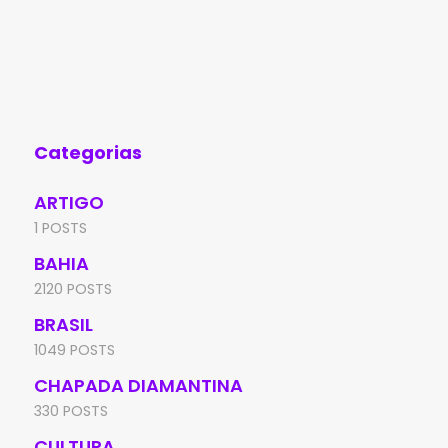
fogo e munições na manhã de segunda-
res
feira (9), no povoado de Amargosa, na
na 
zona rural de
de 
Bru
Categorias
ARTIGO
1 POSTS
BAHIA
2120 POSTS
BRASIL
1049 POSTS
CHAPADA DIAMANTINA
330 POSTS
CULTURA