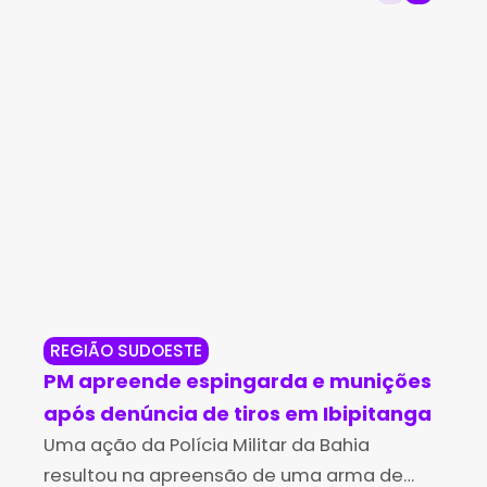
REGIÃO SUDOESTE
NO
PM apreende espingarda e munições
CI
após denúncia de tiros em Ibipitanga
de 
Uma ação da Polícia Militar da Bahia
Br
Uma
resultou na apreensão de uma arma de
de 