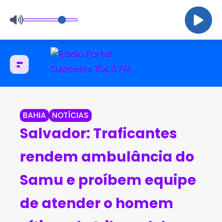
BAHIA
NOTÍCIAS
Salvador: Traficantes
rendem ambulância do
Samu e proíbem equipe
de atender o homem