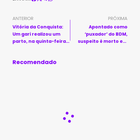
ANTERIOR
PRÓXIMA
Vitória da Conquista:
Apontado como
Um gari realizou um
‘puxador’ do BDM,
parto, na quinta-feira
suspeito é morto em
(23), o caso ocorreu no
confronto com a
bairro do Cruzeiro.
Rondesp
Recomendado