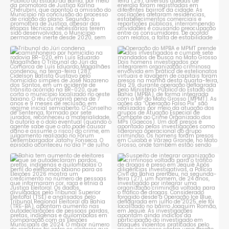
Tribunal do Júri condena
Operação do MPBA e MPMT
caminhoneiro por
...
prende dois investigados e
...
1
0
1
0
Bahia tem aumento de eleitores
Suspeito de integrar
que se autodeclaram
...
organização criminosa
voltada
...
1
0
1
0