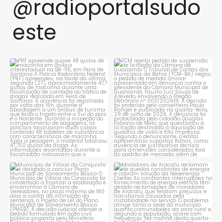
@radioportalsudo
este
PRF apreende quase 48 quilos
TCM rejeita pedido de
de maconha em ônibus
...
suspensão de licitação da
...
1
0
1
0
Município de Vitória da
Moradores de Aracatu
Conquista é obrigado a
...
reclamam de quedas
constantes
...
1
0
1
0