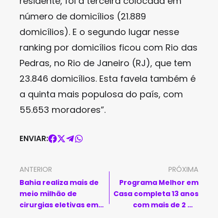
residente, foi a terceira colocada em
número de domicílios (21.889
domicílios). E o segundo lugar nesse
ranking por domicílios ficou com Rio das
Pedras, no Rio de Janeiro (RJ), que tem
23.846 domicílios. Esta favela também é
a quinta mais populosa do país, com
55.653 moradores”.
ENVIAR:
ANTERIOR
PRÓXIMA
Bahia realiza mais de
Programa Melhor em
meio milhão de
Casa completa 13 anos
cirurgias eletivas em
com mais de 2 mil
menos de dois anos
equipes atuando no