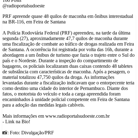
166 Posts
@radioportalsudoeste
PRF apreende quase 48 quilos de maconha em ônibus interestadual
na BR-116, em Feira de Santana
A Polícia Rodoviária Federal (PRF) apreendeu, na tarde da última
segunda (27), aproximadamente 47,7 quilos de maconha durante
uma fiscalização de combate ao tráfico de drogas realizada em Feira
de Santana. A ocorrência foi registrada por volta das 16h, durante a
abordagem a um ônibus de turismo que fazia o trajeto entre o Sul do
país e o Nordeste. Durante a inspeção do compartimento de
bagagens, os policiais localizaram duas caixas contendo 48 tabletes
de substância com características de maconha. Após a pesagem, o
material totalizou 47,750 quilos da droga. As informações
levantadas durante a fiscalização indicavam que o entorpecente teria
como destino uma cidade do interior de Pernambuco. Diante dos
fatos, o motorista do veículo e toda a carga apreendida foram
encaminhados à unidade policial competente em Feira de Santana
para a adoção das medidas legais cabíveis.
Mais informações em www.radioportalsudoeste.com.br
- Link na Bio!
📸: Foto: Divulgação/PRF