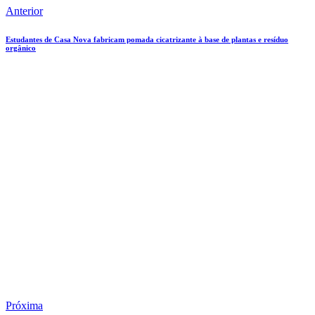
Anterior
Estudantes de Casa Nova fabricam pomada cicatrizante à base de plantas e resíduo
orgânico
Próxima