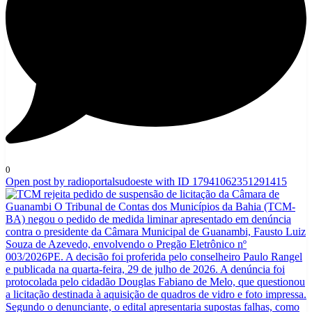
0
Open post by radioportalsudoeste with ID 17941062351291415