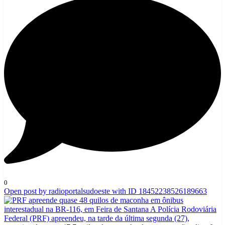
0
Open post by radioportalsudoeste with ID 18452238526189663