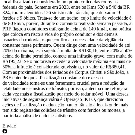
local fiscalizado é considerado um ponto crítico das rodovias
federais do país. Somente em 2023, entre os Kms 520 a 540 da BR
324, foram atendidos 126 sinistros de trânsito, que deixaram 9
feridos e 9 óbitos. Trata-se de um trecho, cujo limite de velocidade é
de 80 km/h, porém, durante o comando realizado semana passada, a
PRF flagrou condutores trafegando acima de 140 km/h, uma prática
que coloca em risco a vida do próprio condutor e dos demais
usuários da rodovia, o que confirma a necessidade da vigilância
constante nesse perímetro. Quem dirige com uma velocidade de até
20% da máxima, está sujeito à multa de R$130,16; entre 20% a 50%
acima do limite permitido, comete uma infração grave, com multa de
R$195,23. Se o motorista exceder a velocidade máxima em mais de
50%, a infração é considerada gravíssima, no valor de R$880,41.
Com as proximidades dos feriados de Corpus Christi e São João, a
PRF entende que a fiscalização constante do excesso
de velocidade torna-se uma ferramenta crucial para a redução da
letalidade nos sinistros de trânsito, por isso, antecipa que reforçara
cada vez mais a fiscalização por meio do radar móvel. Uma dessas
iniciativas de segurança viária é Operação IKTO, que direciona
ações de fiscalização e educação para o trânsito a locais onde mais
tem sido registradas colisões de trânsito com feridos ou mortes, a
partir da análise de dados estatísticos.
Enviar: