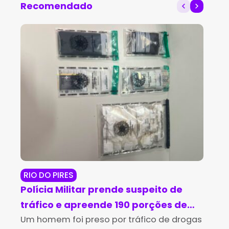
Recomendado
RIO DO PIRES
JE
Polícia Militar prende suspeito de
Op
tráfico e apreende 190 porções de
ma
cocaína em Rio do Pires
Um homem foi preso por tráfico de drogas
cr
A P