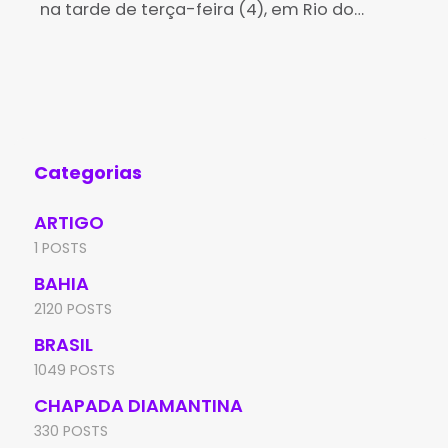
na tarde de terça-feira (4), em Rio do
man
Je
Pires, após uma perseguição realizada por
Per
policiais militares da 4ª Companhia
Jeq
Independente da Polícia
man
Categorias
ARTIGO
1 POSTS
BAHIA
2120 POSTS
BRASIL
1049 POSTS
CHAPADA DIAMANTINA
330 POSTS