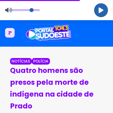
NOTÍCIAS
POLÍCIA
Quatro homens são
presos pela morte de
indígena na cidade de
Prado