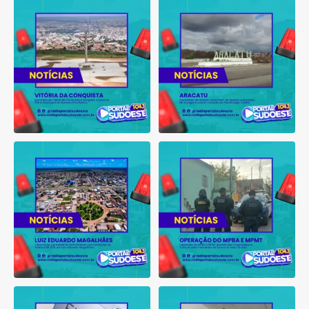
Município de Vitória da
Moradores de Aracatu
Conquista é obrigado a
...
reclamam de quedas
constantes
...
1
0
1
0
Tribunal do Júri condena
Operação do MPBA e MPMT
caminhoneiro por
...
prende dois investigados e
...
1
0
1
0
Bahia tem aumento de eleitores
Suspeito de integrar
que se autodeclaram
...
organização criminosa