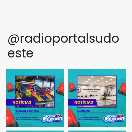
@radioportalsudo
este
PRF apreende quase 48 quilos
TCM rejeita pedido de
de maconha em ônibus
...
suspensão de licitação da
...
1
0
1
0