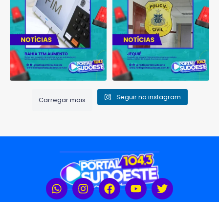
voltada
...
1
0
1
0
Seguir no instagram
Carregar mais