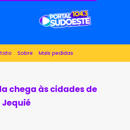
tato
Sobre
Mais pedidas
da chega às cidades de
e Jequié