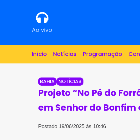
Ao vivo
Início
Notícias
Programação
Con
BAHIA
NOTÍCIAS
Projeto “No Pé do Forr
em Senhor do Bonfim 
Postado 19/06/2025 às 10:46