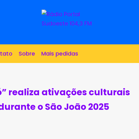
tato
Sobre
Mais pedidas
ó” realiza ativações culturais
durante o São João 2025