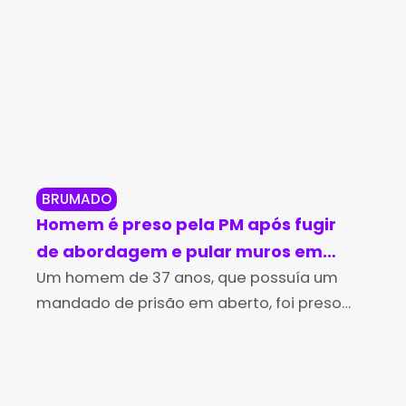
BRUMADO
BR
Homem é preso pela PM após fugir
Br
de abordagem e pular muros em
in
Brumado
Um homem de 37 anos, que possuía um
no
Os 
mandado de prisão em aberto, foi preso
Des
pela Polícia Militar na tarde desta sexta-
(Id
feira (7), no bairro Irmã Dulce, em Brumado.
Edu
A
de 
Aní