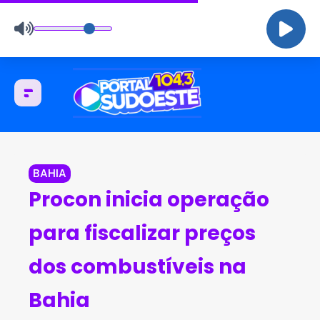
BAHIA
Procon inicia operação
para fiscalizar preços
dos combustíveis na
Bahia