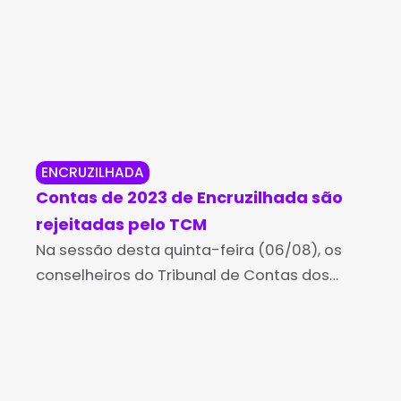
ENCRUZILHADA
RI
Contas de 2023 de Encruzilhada são
Pol
rejeitadas pelo TCM
trá
Na sessão desta quinta-feira (06/08), os
coc
Um 
conselheiros do Tribunal de Contas dos
na 
Municípios da Bahia (TCM-BA)
Pir
recomendaram à câmara de vereadores,
pol
a rejeição das contas da Prefeitura de
Ind
Encruzilhada, da