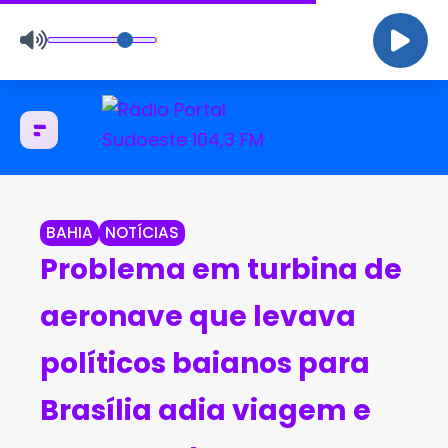
BAHIA
NOTÍCIAS
Problema em turbina de
aeronave que levava
políticos baianos para
Brasília adia viagem e