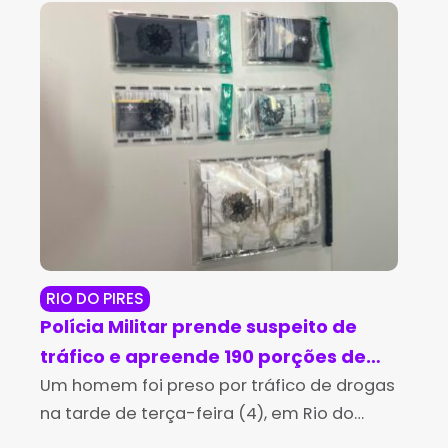
RIO DO PIRES
JE
Polícia Militar prende suspeito de
Op
tráfico e apreende 190 porções de
ma
cocaína em Rio do Pires
Um homem foi preso por tráfico de drogas
cr
A P
na tarde de terça-feira (4), em Rio do
man
Je
Pires, após uma perseguição realizada por
Per