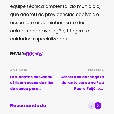
equipe técnica ambiental do município,
que adotou as providências cabíveis e
assumiu o encaminhamento dos
animais para avaliação, triagem e
cuidados especializados.
ENVIAR:
ANTERIOR
PRÓXIMA
Estudantes de Gandu
Carreta se desengata
utilizam casca do nibs
durante curva na Rua
do cacau para
Padre Feijó, em
combater constipação
Brumado
intestinal
Recomendado