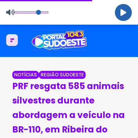
NOTÍCIAS
REGIÃO SUDOESTE
PRF resgata 585 animais
silvestres durante
abordagem a veículo na
BR-110, em Ribeira do