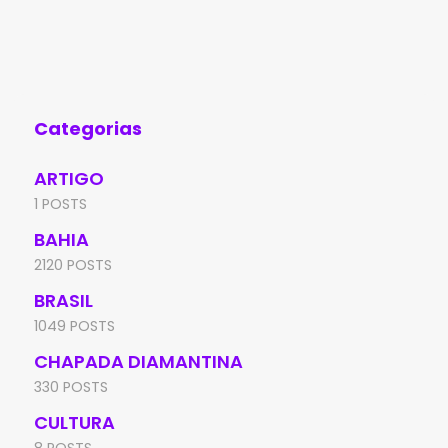
policiais militares da 4ª Companhia
Jeq
Independente da Polícia
man
Categorias
ARTIGO
1 POSTS
BAHIA
2120 POSTS
BRASIL
1049 POSTS
CHAPADA DIAMANTINA
330 POSTS
CULTURA
8 POSTS