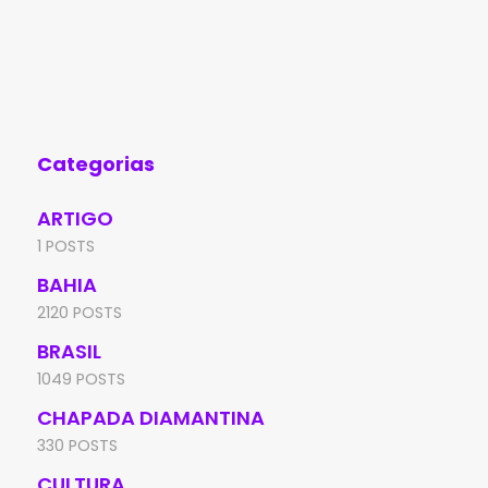
pela Polícia Militar na tarde desta sexta-
(Id
feira (7), no bairro Irmã Dulce, em Brumado.
Edu
A
de 
Aní
Categorias
ARTIGO
1 POSTS
BAHIA
2120 POSTS
BRASIL
1049 POSTS
CHAPADA DIAMANTINA
330 POSTS
CULTURA