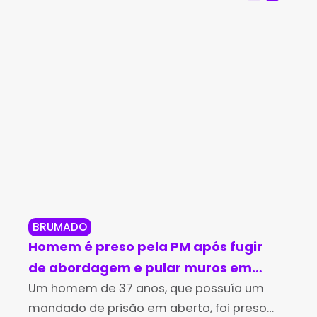
BRUMADO
BR
Homem é preso pela PM após fugir
Br
de abordagem e pular muros em
in
Brumado
Um homem de 37 anos, que possuía um
no
Os 
mandado de prisão em aberto, foi preso
Des