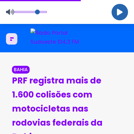
BAHIA
PRF registra mais de
1.600 colisões com
motocicletas nas
rodovias federais da