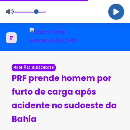
REGIÃO SUDOESTE
PRF prende homem por
furto de carga após
acidente no sudoeste da
Bahia