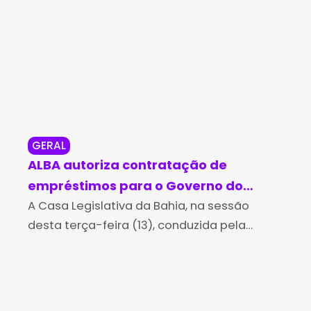
GERAL
NO
ALBA autoriza contratação de
78ª
empréstimos para o Governo do
ma
Estado no valor de R$ 4,5 bilhões
A Casa Legislativa da Bahia, na sessão
Co
Pol
desta terça-feira (13), conduzida pela
Ind
presidente da ALBA, deputada Ivana
cad
Bastos, apreciou 17 matérias relativas a
bai
proposições de empréstimos contratados
vol
pelo Governo do