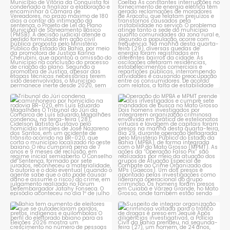
Conquista é obrigado a
...
reclamam de quedas
constantes
...
1
0
1
0
Tribunal do Júri condena
Operação do MPBA e MPMT
caminhoneiro por
...
prende dois investigados e
...
1
0
1
0
Bahia tem aumento de eleitores
Suspeito de integrar
que se autodeclaram
...
organização criminosa
voltada
...
1
0