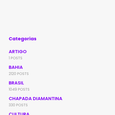
pela Polícia Militar na tarde desta sexta-
(Id
feira (7), no bairro Irmã Dulce, em Brumado.
Edu
A
de 
Aní
Categorias
ARTIGO
1 POSTS
BAHIA
2120 POSTS
BRASIL
1049 POSTS
CHAPADA DIAMANTINA
330 POSTS
CULTURA