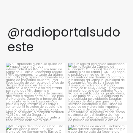
@radioportalsudo
este
PRF apreende quase 48 quilos
TCM rejeita pedido de
de maconha em ônibus
...
suspensão de licitação da
...
1
0
1
0
Município de Vitória da
Moradores de Aracatu