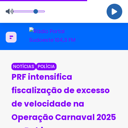
NOTÍCIAS
POLÍCIA
PRF intensifica
fiscalização de excesso
de velocidade na
Operação Carnaval 2025