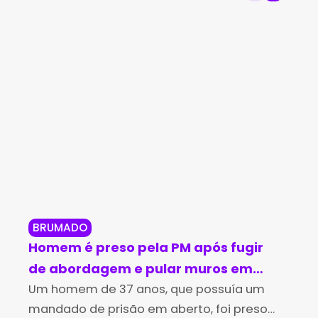
BRUMADO
BR
Homem é preso pela PM após fugir
Br
de abordagem e pular muros em
in
Brumado
Um homem de 37 anos, que possuía um
no
Os 
mandado de prisão em aberto, foi preso
Des