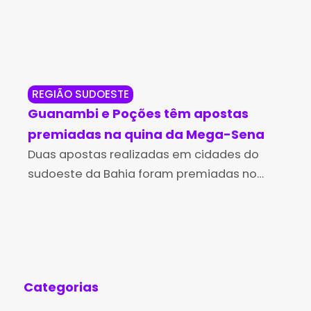
REGIÃO SUDOESTE
PA
Guanambi e Poções têm apostas
Mot
premiadas na quina da Mega-Sena
fl
Duas apostas realizadas em cidades do
Pa
Um 
sudoeste da Bahia foram premiadas no
Pol
concurso 3042 da Mega-Sena, sorteado
dir
neste domingo (9). Os jogos, feitos em
Mon
Guanambi e Poções, acertaram cinco das
oco
Categorias