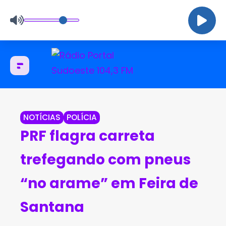
NOTÍCIAS
POLÍCIA
PRF flagra carreta
trefegando com pneus
“no arame” em Feira de
Santana