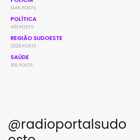
1345 POSTS
POLÍTICA
451 POSTS
REGIÃO SUDOESTE
3229 POSTS
SAÚDE
166 POSTS
@radioportalsudo
este