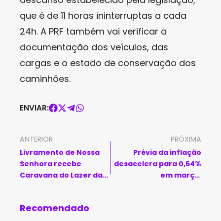
que é de 11 horas ininterruptas a cada
24h. A PRF também vai verificar a
documentação dos veículos, das
cargas e o estado de conservação dos
caminhões.
ENVIAR:
ANTERIOR
PRÓXIMA
Livramento de Nossa
Prévia da inflação
Senhora recebe
desacelera para 0,64%
Caravana do Lazer da
em março,
Sudesb neste final de
impulsionada por
semana
alimentos e
Recomendado
transportes