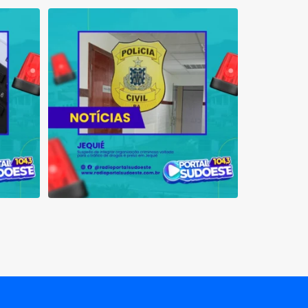
 que se
Suspeito de integrar organização criminosa
voltada
...
1
0