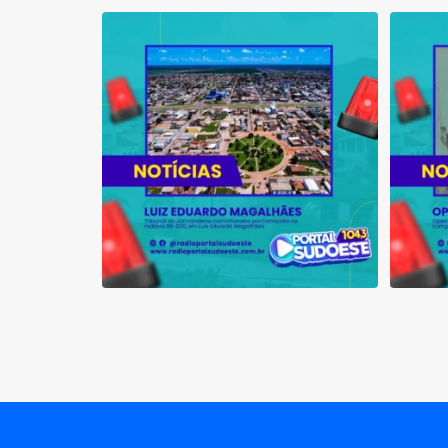
Tribunal do Júri condena caminhoneiro
Opera
por
...
1
0