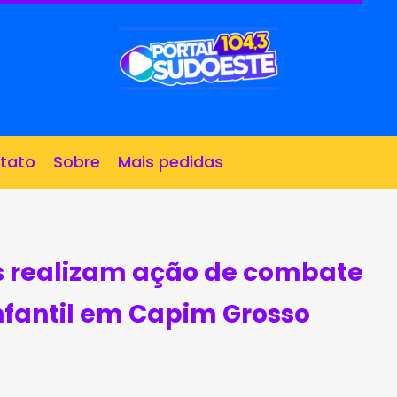
tato
Sobre
Mais pedidas
os realizam ação de combate
nfantil em Capim Grosso