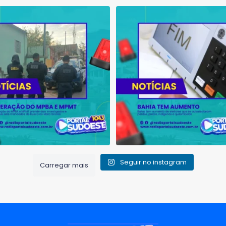
ção do MPBA e MPMT prende dois
Bahia tem aumento de eleitores
investigados e
...
autodeclaram
...
1
0
1
0
Seguir no instagram
Carregar mais