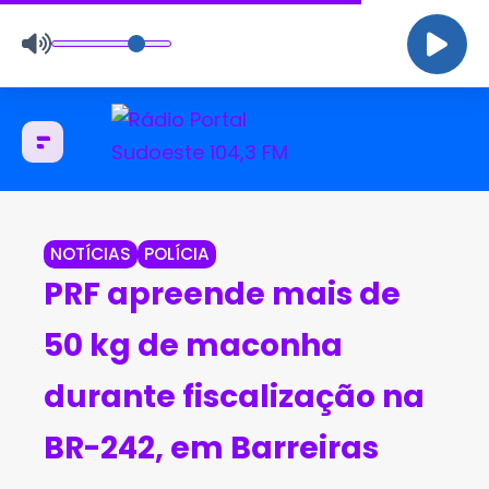
NOTÍCIAS
POLÍCIA
PRF apreende mais de
50 kg de maconha
durante fiscalização na
BR-242, em Barreiras