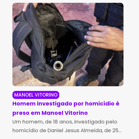
MANOEL VITORINO
RI
Homem investigado por homicídio é
Fam
preso em Manoel Vitorino
ale
Um homem, de 18 anos, investigado pelo
du
A f
homicídio de Daniel Jesus Almeida, de 25
Jes
me