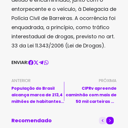
entorpecente e o veículo, à Delegacia de
Polícia Civil de Barreiras. A ocorrência foi
enquadrada, a princípio, como tráfico
interestadual de drogas, previsto no art.
33 da Lei 11.343/2006 (Lei de Drogas).
ENVIAR:
ANTERIOR
PRÓXIMA
População do Brasil
CIPRv apreende
alcança marca de 213,4
caminhão com mais de
milhões de habitantes,
50 mil carteiras de
divulga IBGE
cigarro
contrabandeado em
Recomendado
Rio do Antônio