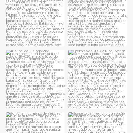
constantes
...
1
0
1
0
Tribunal do Júri condena
Operação do MPBA e MPMT
caminhoneiro por
...
prende dois investigados e
...
1
0
1
0
Bahia tem aumento de eleitores
Suspeito de integrar
que se autodeclaram
...
organização criminosa
voltada
...
1
0
1
0