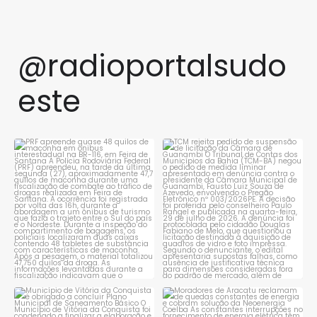
@radioportalsudo
este
PRF apreende quase 48 quilos
TCM rejeita pedido de
de maconha em ônibus
...
suspensão de licitação da
...
1
0
1
0
Município de Vitória da
Moradores de Aracatu
Conquista é obrigado a
...
reclamam de quedas