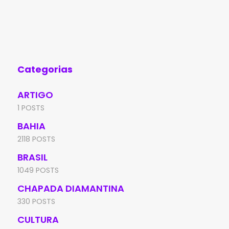
anos, teve os mandados de prisão
com
preventiva e de busca e apreensão
de 
cumpridos pela Polícia Civil
den
Categorias
ARTIGO
1 POSTS
BAHIA
2118 POSTS
BRASIL
1049 POSTS
CHAPADA DIAMANTINA
330 POSTS
CULTURA