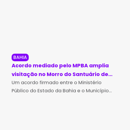
BAHIA
NO
Acordo mediado pelo MPBA amplia
Pre
visitação no Morro do Santuário de
af
Bom Jesus da Lapa
Um acordo firmado entre o Ministério
fa
O p
Público do Estado da Bahia e o Município
sud
de Bom Jesus da Lapa na quinta-feira, dia
afa
10, possibilitou a ampliação do número de
dur
visitantes
Ove