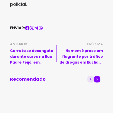
policial.
ENVIAR:
ANTERIOR
PRÓXIMA
Carreta se desengata
Homem é preso em
durante curva na Rua
flagrante por tráfico
Padre Feijó, em
de drogas em Euclides
Brumado
da Cunha
Recomendado