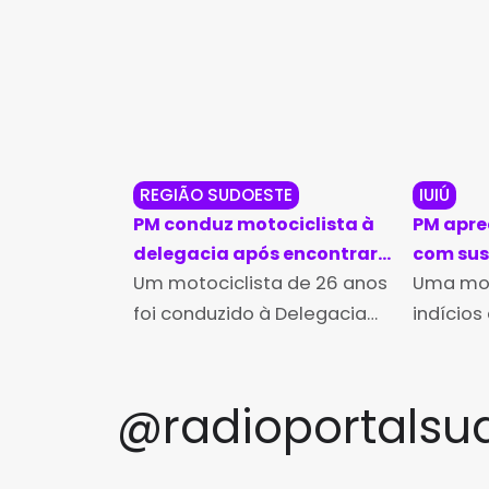
REGIÃO SUDOESTE
IUIÚ
PM conduz motociclista à
PM apre
delegacia após encontrar
com sus
dinheiro de procedência
Um motociclista de 26 anos
adulter
Uma mot
suspeita em Guanambi
abordag
foi conduzido à Delegacia
indícios
Territorial de Guanambi na
apreendi
noite de quinta-feira (6),
Militar 
após ser flagrado
feira (6)
@radioportalsu
transportando uma quantia
Pindoram
em dinheiro sem conseguir
Segundo