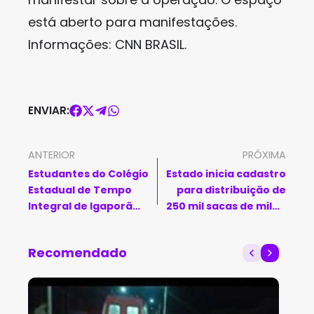
está aberto para manifestações.
Informações: CNN BRASIL.
ENVIAR:
ANTERIOR
PRÓXIMA
Estudantes do Colégio
Estado inicia cadastro
Estadual de Tempo
para distribuição de
Integral de Igaporã
250 mil sacas de milho
participam das oficinas
para alimentação
do Programa Educa
animal nos municípios
Recomendado
Mais Bahia
afetados pela seca