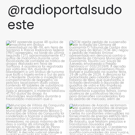
@radioportalsudo
este
PRF apreende quase 48 quilos
TCM rejeita pedido de
de maconha em ônibus
...
suspensão de licitação da
...
1
0
1
0
Município de Vitória da
Moradores de Aracatu
Conquista é obrigado a
...
reclamam de quedas
constantes
...
1
0
1
0