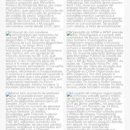
Tribunal do Júri condena
Operação do MPBA e MPMT
caminhoneiro por
...
prende dois investigados e
...
1
0
1
0
Bahia tem aumento de eleitores
Suspeito de integrar
que se autodeclaram
...
organização criminosa
voltada
...
1
0
1
0