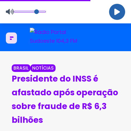
BRASIL
NOTÍCIAS
Presidente do INSS é
afastado após operação
sobre fraude de R$ 6,3
bilhões