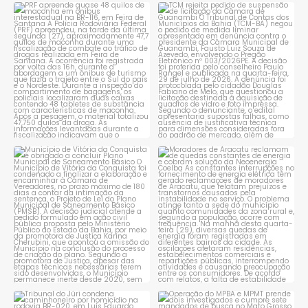
PRF apreende quase 48 quilos
TCM rejeita pedido de
de maconha em ônibus
...
suspensão de licitação da
...
1
0
1
0
Município de Vitória da
Moradores de Aracatu
Conquista é obrigado a
...
reclamam de quedas
constantes
...
1
0
1
0
Tribunal do Júri condena
Operação do MPBA e MPMT