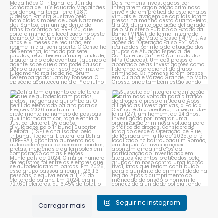
caminhoneiro por
...
prende dois investigados e
...
1
0
1
0
Bahia tem aumento de eleitores
Suspeito de integrar
que se autodeclaram
...
organização criminosa
voltada
...
1
0
1
0
Seguir no instagram
Carregar mais