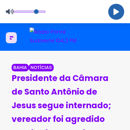
BAHIA
NOTÍCIAS
Presidente da Câmara
de Santo Antônio de
Jesus segue internado;
vereador foi agredido