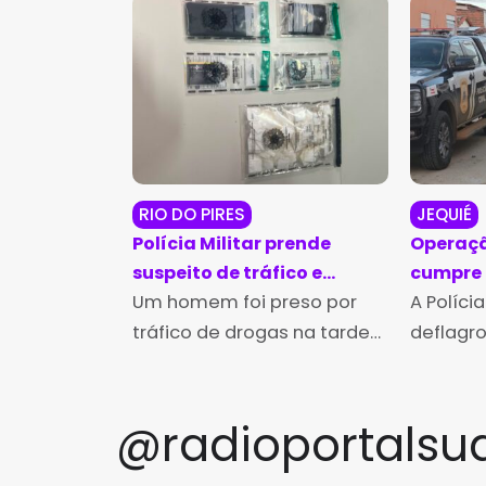
RIO DO PIRES
JEQUIÉ
Polícia Militar prende
Operaçã
suspeito de tráfico e
cumpre
apreende 190 porções de
Um homem foi preso por
investi
A Polícia
cocaína em Rio do Pires
extorsã
tráfico de drogas na tarde
deflagr
Jequié
de terça-feira (4), em Rio
quinta-f
do Pires, após uma
Perpetua
perseguição realizada por
Jequiezi
@radioportalsu
policiais militares da 4ª
com o o
Companhia Independente
três ma