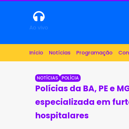
Ao vivo
Início
Notícias
Programação
Con
NOTÍCIAS
POLÍCIA
Polícias da BA, PE e 
especializada em fur
hospitalares