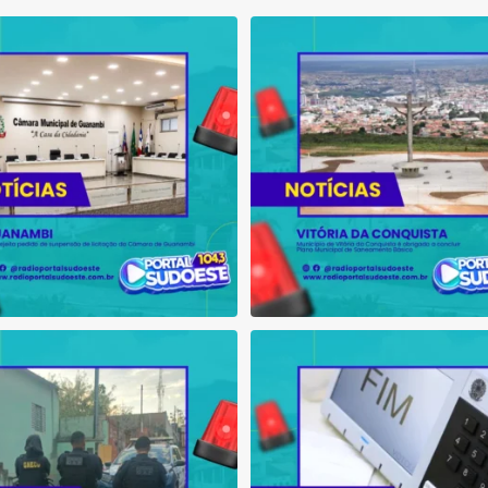
são
rejeita pedido de suspensão de
Município de Vitória da Conqui
licitação da
...
obrigado a
...
1
0
1
0
ção do MPBA e MPMT prende dois
Bahia tem aumento de eleitores
investigados e
...
autodeclaram
...
1
0
1
0