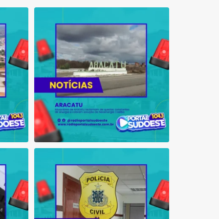
privada
expedido pela 1ª. Vara
sta é
Moradores de Aracatu reclamam de
quedas constantes
...
1
0
 que se
Suspeito de integrar organização criminosa
voltada
...
1
0