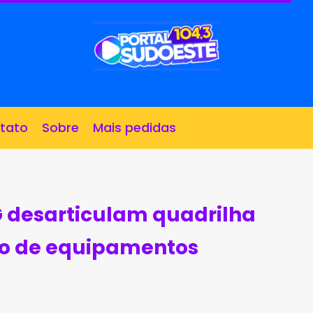
tato
Sobre
Mais pedidas
MG desarticulam quadrilha
to de equipamentos