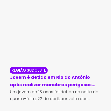
REGIÃO SUDOESTE
NO
Jovem é detido em Rio do Antônio
79
após realizar manobras perigosas
en
com motocicleta adulterada
Um jovem de 18 anos foi detido na noite de
Uma
quarta-feira, 22 de abril, por volta das
a 7
18h30, em Rio do Antônio, após ser
fei