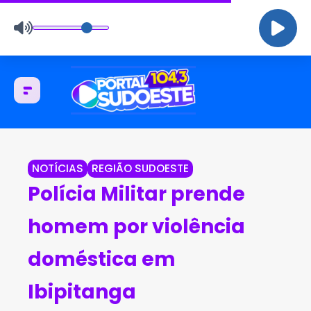
NOTÍCIAS
REGIÃO SUDOESTE
Polícia Militar prende
homem por violência
doméstica em
Ibipitanga