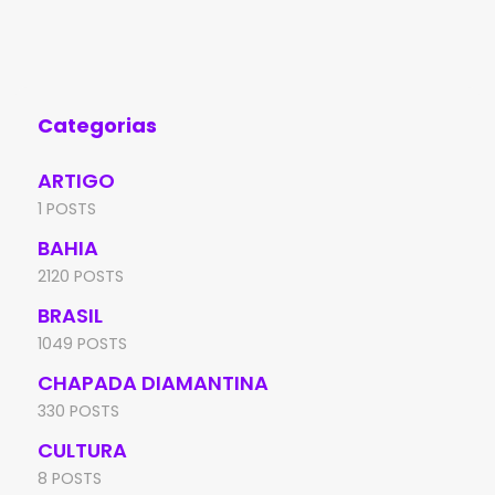
flagrado realizando manobras perigosas
doi
com uma
Poç
de
Categorias
ARTIGO
1 POSTS
BAHIA
2120 POSTS
BRASIL
1049 POSTS
CHAPADA DIAMANTINA
330 POSTS
CULTURA
8 POSTS