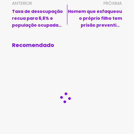
ANTERIOR
PRÓXIMA
Taxa de desocupação
Homem que esfaqueou
recua para 6,6% e
o próprio filho tem
população ocupada
prisão preventiva
bate novo recorde
decretada pela Justiça
Recomendado