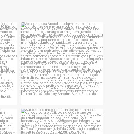
de Bom Jesus da Lapa,
após ser flagrado
realizada entre 28 de julho e
transportando uma qua
6 de agosto,
em dinheiro sem conse
explicar de forma
sta é
Moradores de Aracatu reclamam de
quedas constantes
...
1
0
 que se
Suspeito de integrar organização criminosa
voltada
...
1
0