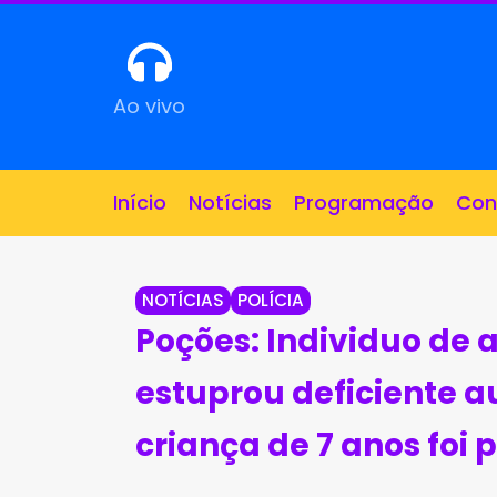
Ao vivo
Início
Notícias
Programação
Con
NOTÍCIAS
POLÍCIA
Poções: Individuo de 
estuprou deficiente a
criança de 7 anos foi p