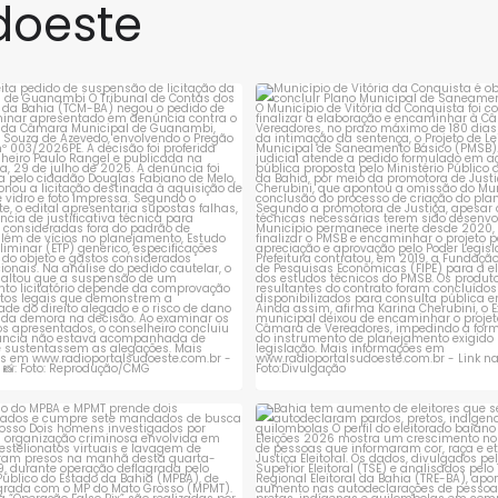
os pelo Ministério
o melhor desempenho do
doeste
ação (MEC) e pelo
Ensino Médio do Estado, no
o Nacional de
Índice de Desenvolvimento
 e Pesquisas
da Educação
rejeita pedido de suspensão de
Município de Vitória da Conqui
licitação da
...
obrigado a
...
nais Anísio Teixeira
1
0
1
0
ção do MPBA e MPMT prende dois
Bahia tem aumento de eleitores
investigados e
...
autodeclaram
...
1
0
1
0