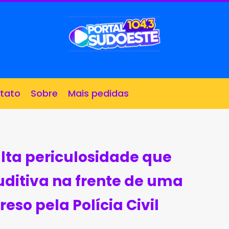
tato
Sobre
Mais pedidas
alta periculosidade que
uditiva na frente de uma
reso pela Polícia Civil