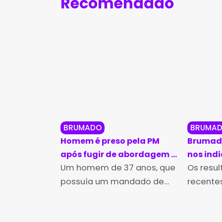
Recomendado
BRUMADO
BRUMA
Homem é preso pela PM
Brumado
após fugir de abordagem e
nos ind
pular muros em Brumado
Um homem de 37 anos, que
educaçã
Os resu
Ideb 20
possuía um mandado de
recentes
prisão em aberto, foi preso
Desenvo
pela Polícia Militar na tarde
Educação