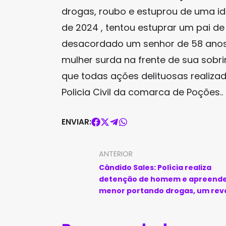
drogas, roubo e estuprou de uma i
de 2024 , tentou estuprar um pai d
desacordado um senhor de 58 anos
mulher surda na frente de sua sobri
que todas ações delituosas realizad
Policia Civil da comarca de Poções..
ENVIAR:
ANTERIOR
Cândido Sales: Polícia realiza
detenção de homem e apreend
menor portando drogas, um revó
além de um simulacro de arma d
fogo