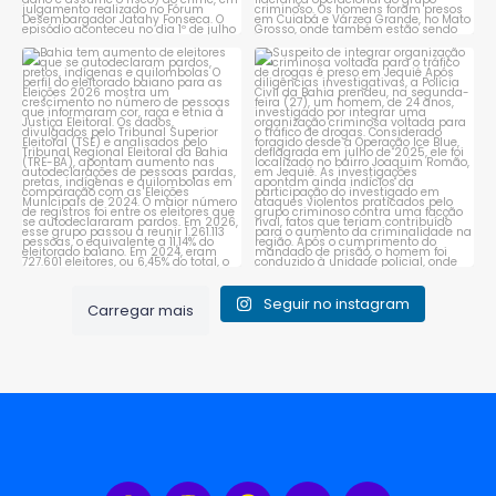
Bahia tem aumento de eleitores
Suspeito de integrar
que se autodeclaram
...
organização criminosa
voltada
...
1
0
1
0
Seguir no instagram
Carregar mais