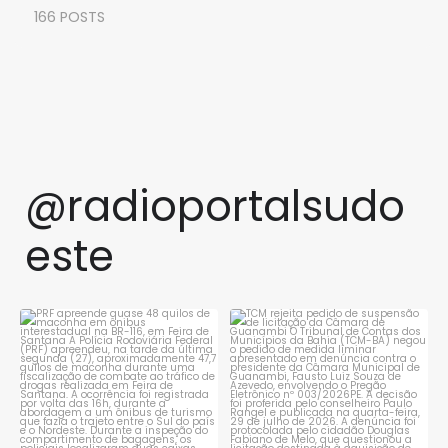
166 POSTS
@radioportalsudo
este
PRF apreende quase 48 quilos
TCM rejeita pedido de
de maconha em ônibus
...
suspensão de licitação da
...
1
0
1
0