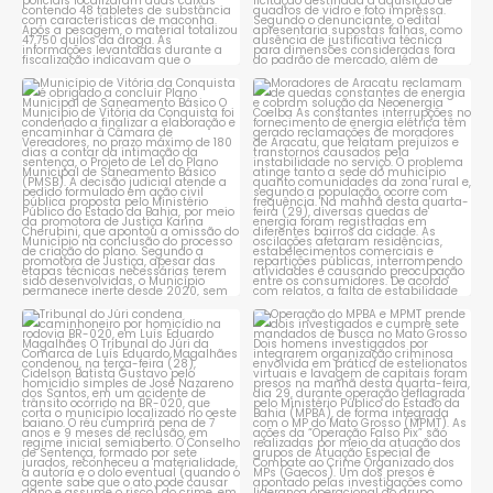
Município de Vitória da
Moradores de Aracatu
Conquista é obrigado a
...
reclamam de quedas
constantes
...
1
0
1
0
Tribunal do Júri condena
Operação do MPBA e MPMT
caminhoneiro por
...
prende dois investigados e
...
1
0
1
0