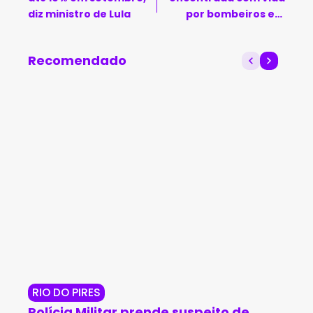
diz ministro de Lula
por bombeiros em
Paulo Afonso
Recomendado
RIO DO PIRES
JE
Polícia Militar prende suspeito de
Op