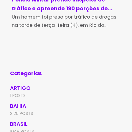
tráfico e apreende 190 porções de
ma
cocaína em Rio do Pires
Um homem foi preso por tráfico de drogas
cr
A P
na tarde de terça-feira (4), em Rio do
man
Je
Pires, após uma perseguição realizada por
Per
policiais militares da 4ª Companhia
Jeq
Independente da Polícia
man
Categorias
ARTIGO
1 POSTS
BAHIA
2120 POSTS
BRASIL
1049 POSTS