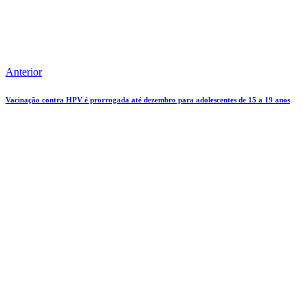
Anterior
Vacinação contra HPV é prorrogada até dezembro para adolescentes de 15 a 19 anos