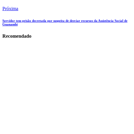
Próxima
Servidor tem prisão decretada por suspeita de desviar recursos da Assistência Social de
Guanambi
Recomendado