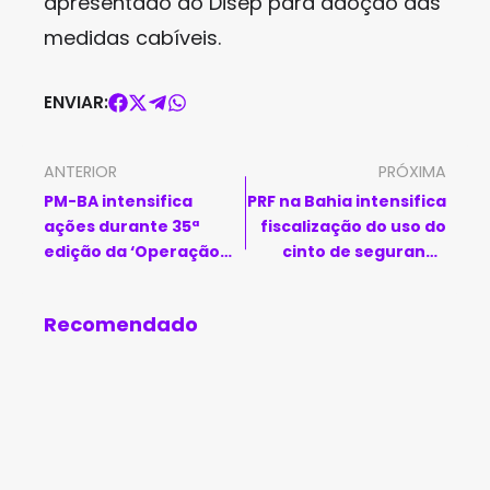
apresentado ao Disep para adoção das
medidas cabíveis.
ENVIAR:
ANTERIOR
PRÓXIMA
PM-BA intensifica
PRF na Bahia intensifica
ações durante 35ª
fiscalização do uso do
edição da ‘Operação
cinto de segurança
Força Total’ nesta
durante a Operação
quarta-feira em todo o
Proclamação da
Recomendado
estado
República