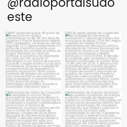
@radioportalsudo
este
PRF apreende quase 48 quilos
TCM rejeita pedido de
de maconha em ônibus
...
suspensão de licitação da
...
1
0
1
0
Município de Vitória da
Moradores de Aracatu
Conquista é obrigado a
...
reclamam de quedas
constantes
...
1
0
1
0