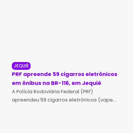
JEQUIÉ
CO
PRF apreende 59 cigarros eletrônicos
Ho
em ônibus na BR-116, em Jequié
co
A Polícia Rodoviária Federal (PRF)
ob
Um 
apreendeu 59 cigarros eletrônicos (vapes)
apó
Co
e 11 essências durante uma fiscalização de
dom
combate ao crime realizada na sexta-
ano
feira (7), no km 677 da BR-116, em
Con