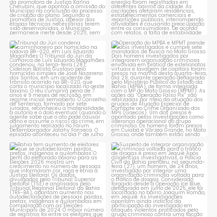
Tribunal do Júri condena
Operação do MPBA e MPMT
caminhoneiro por
...
prende dois investigados e
...
1
0
1
0
Bahia tem aumento de eleitores
Suspeito de integrar
que se autodeclaram
...
organização criminosa
voltada
...
1
0
1
0