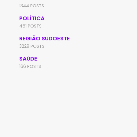
1344 POSTS
POLÍTICA
451 POSTS
REGIÃO SUDOESTE
3229 POSTS
SAÚDE
166 POSTS
MANOEL VITORINO
RIO DE CONTAS
Homem investigado por
Família de paciente de
homicídio é preso em
de Contas alerta para