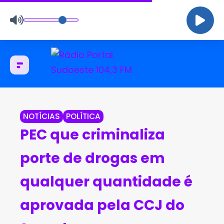
NOTÍCIAS
POLÍTICA
PEC que criminaliza
porte de drogas em
qualquer quantidade é
aprovada pela CCJ do