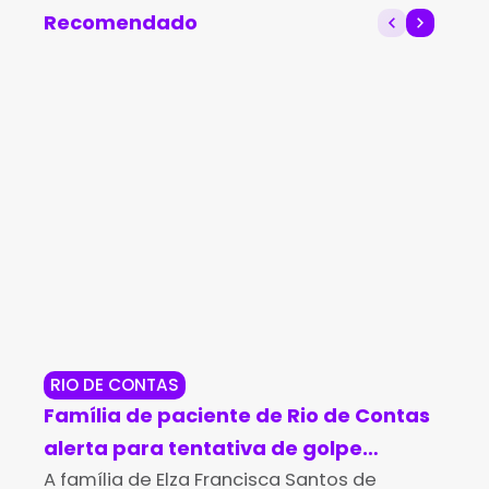
companheira e mantê-
Recomendado
la em cárcere privado
RIO DE CONTAS
RE
Família de paciente de Rio de Contas
Po
alerta para tentativa de golpe
so
durante campanha para compra de
A família de Elza Francisca Santos de
Di
O T