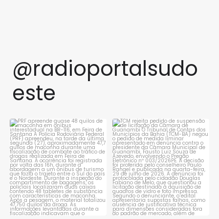
@radioportalsudo
este
PRF apreende quase 48 quilos
TCM rejeita pedido de
de maconha em ônibus
...
suspensão de licitação da
...
1
0
1
0