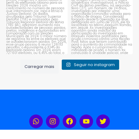
que se autodeclaram
...
organização criminosa
voltada
...
1
0
1
0
Seguir no instagram
Carregar mais