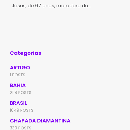
Jesus, de 67 anos, moradora da
Bah
medicamento de alto custo
aná
comunidade de Várzea de Pupú, na região
med
de Marcolino Moura, em Rio de Contas,
Min
denunciou uma tentativa
sus
con
Categorias
ARTIGO
1 POSTS
BAHIA
2118 POSTS
BRASIL
1049 POSTS
CHAPADA DIAMANTINA
330 POSTS