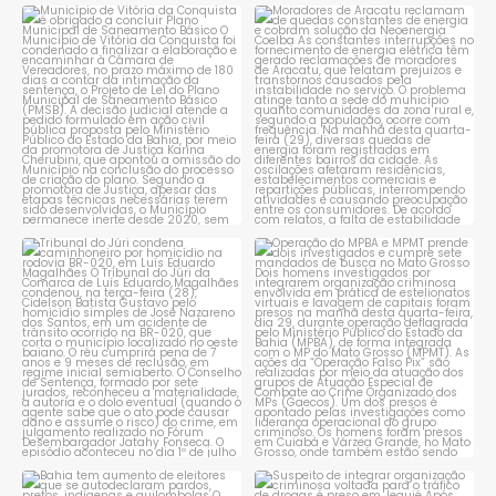
Município de Vitória da
Moradores de Aracatu
Conquista é obrigado a
...
reclamam de quedas
constantes
...
1
0
1
0
Tribunal do Júri condena
Operação do MPBA e MPMT
caminhoneiro por
...
prende dois investigados e
...
1
0
1
0
Bahia tem aumento de eleitores
Suspeito de integrar