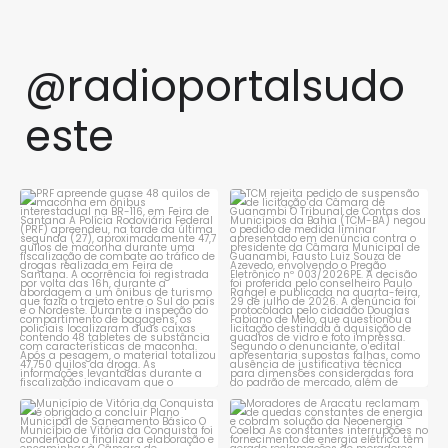
@radioportalsudo
este
PRF apreende quase 48 quilos
TCM rejeita pedido de
de maconha em ônibus
...
suspensão de licitação da
...
1
0
1
0
Município de Vitória da
Moradores de Aracatu
Conquista é obrigado a
...
reclamam de quedas
constantes
...
1
0