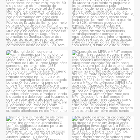
1
0
Tribunal do Júri condena
Operação do MPBA e MPMT
caminhoneiro por
...
prende dois investigados e
...
1
0
1
0
Bahia tem aumento de eleitores
Suspeito de integrar
que se autodeclaram
...
organização criminosa
voltada
...
1
0
1
0