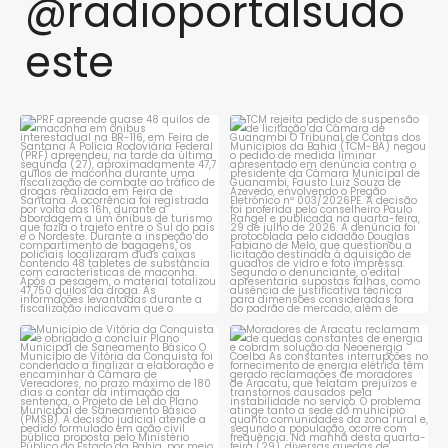
@radioportalsudo
este
PRF apreende quase 48 quilos
TCM rejeita pedido de
de maconha em ônibus
...
suspensão de licitação da
...
1
0
1
0
Município de Vitória da
Moradores de Aracatu
Conquista é obrigado a
...
reclamam de quedas
constantes
...
1
0
1
0