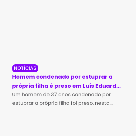
NOTÍCIAS
BA
Homem condenado por estuprar a
Bo
própria filha é preso em Luís Eduardo
pr
Magalhães
Um homem de 37 anos condenado por
to
Equ
estuprar a própria filha foi preso, nesta
Mag
terça-feira (13), em Luís Eduardo
de 
Magalhães, no oeste da Bahia. As
Bar
informações são do G1. Romilson
des