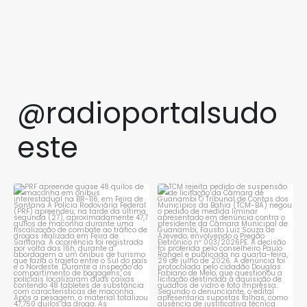
@radioportalsudo
este
PRF apreende quase 48 quilos
TCM rejeita pedido de
de maconha em ônibus
...
suspensão de licitação da
...
1
0
1
0