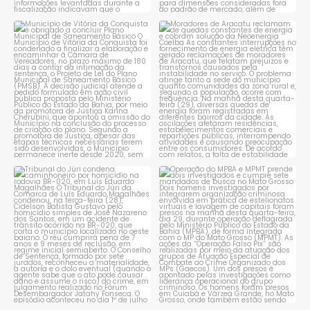
Município de Vitória da
Moradores de Aracatu
Conquista é obrigado a
...
reclamam de quedas
constantes
...
1
0
1
0
Tribunal do Júri condena
Operação do MPBA e MPMT
caminhoneiro por
...
prende dois investigados e
...
1
0
1
0