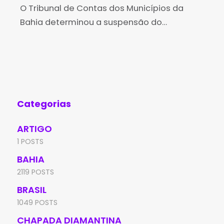
de vereadores
O Tribunal de Contas dos Municípios da
Pr
A a
Bahia determinou a suspensão do
Sud
Processo Seletivo Simplificado (REDA) –
imp
Edital nº 001/2026, promovido pela
ina
Prefeitura de Riacho de Santana, após o
Sis
acolhimento
Categorias
ARTIGO
1 POSTS
BAHIA
2119 POSTS
BRASIL
1049 POSTS
CHAPADA DIAMANTINA