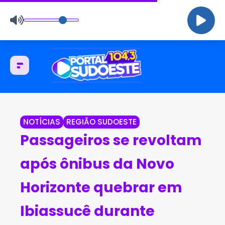
NOTÍCIAS
REGIÃO SUDOESTE
Passageiros se revoltam
após ônibus da Novo
Horizonte quebrar em
Ibiassucê durante