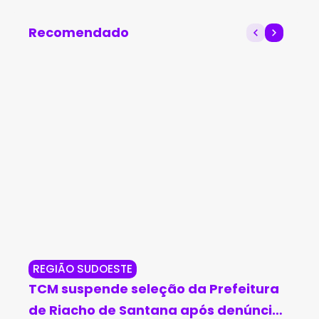
Brasil
de 2025
Recomendado
REGIÃO SUDOESTE
RE
TCM suspende seleção da Prefeitura
Go
de Riacho de Santana após denúncia
de