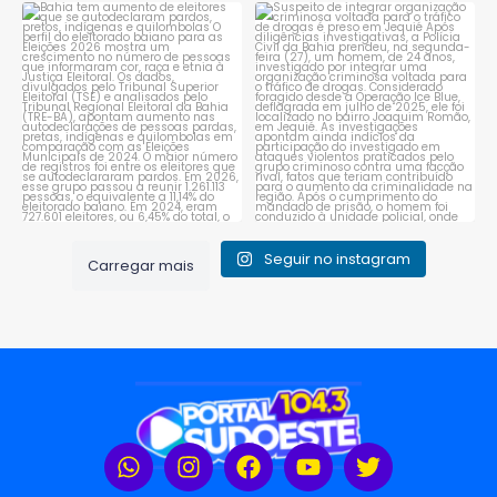
Bahia tem aumento de eleitores
Suspeito de integrar
que se autodeclaram
...
organização criminosa
voltada
...
1
0
1
0
Seguir no instagram
Carregar mais