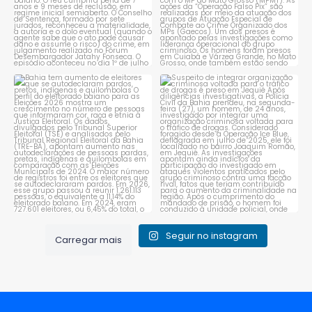
Bahia tem aumento de eleitores
Suspeito de integrar
que se autodeclaram
...
organização criminosa
voltada
...
1
0
1
0
Seguir no instagram
Carregar mais