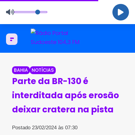
BAHIA
NOTÍCIAS
Parte da BR-130 é
interditada após erosão
deixar cratera na pista
Postado 23/02/2024 às 07:30