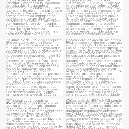
Município de Vitória da
Moradores de Aracatu
Conquista é obrigado a
...
reclamam de quedas
constantes
...
1
0
1
0
Tribunal do Júri condena
Operação do MPBA e MPMT
caminhoneiro por
...
prende dois investigados e
...
1
0
1
0