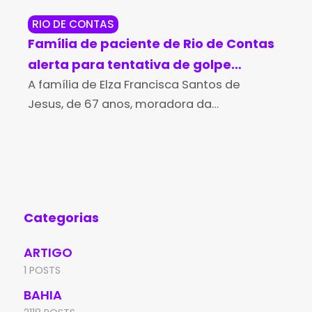
RIO DE CONTAS
RE
Família de paciente de Rio de Contas
Po
alerta para tentativa de golpe
so
durante campanha para compra de
A família de Elza Francisca Santos de
Di
O T
Jesus, de 67 anos, moradora da
Bah
medicamento de alto custo
aná
comunidade de Várzea de Pupú, na região
med
de Marcolino Moura, em Rio de Contas,
Min
denunciou uma tentativa
sus
con
Categorias
ARTIGO
1 POSTS
BAHIA