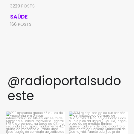
3229 POSTS
SAÚDE
166 POSTS
@radioportalsudo
este
PRF apreende quase 48 quilos
TCM rejeita pedido de
de maconha em ônibus
...
suspensão de licitação da
...
1
0
1
0