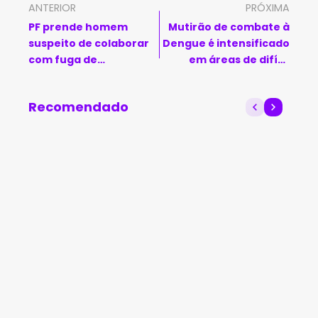
ANTERIOR
PRÓXIMA
PF prende homem
Mutirão de combate à
suspeito de colaborar
Dengue é intensificado
com fuga de
em áreas de difícil
presidiários em
acesso em Piripá
Mossoró
Recomendado