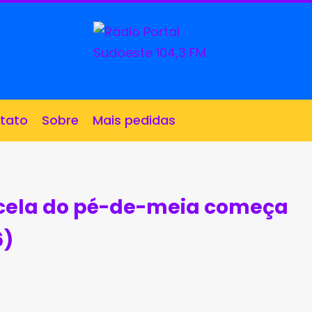
tato
Sobre
Mais pedidas
cela do pé-de-meia começa
6)