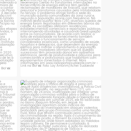
sta é
Moradores de Aracatu reclamam de
quedas constantes
...
1
0
 que se
Suspeito de integrar organização criminosa
voltada
...
1
0