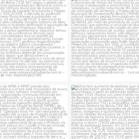
rejeita pedido de suspensão de
Município de Vitória da Conqui
licitação da
...
obrigado a
...
1
0
1
0
ção do MPBA e MPMT prende dois
Bahia tem aumento de eleitores
investigados e
...
autodeclaram
...
1
0
1
0