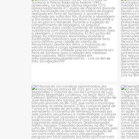
PRF apreende quase 48 quilos de maconha
TCM 
em ônibus
...
1
0
Tribunal do Júri condena caminhoneiro
Opera
por
...
1
0