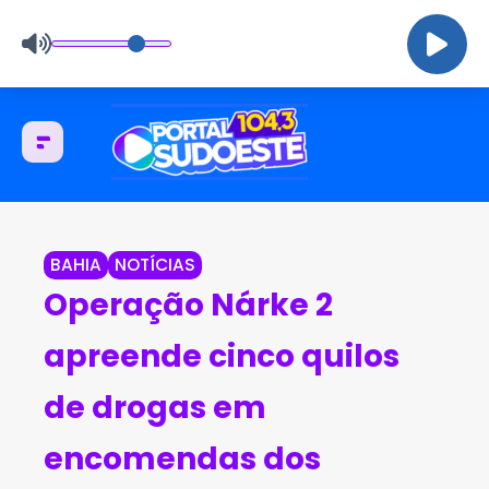
BAHIA
NOTÍCIAS
Operação Nárke 2
apreende cinco quilos
de drogas em
encomendas dos