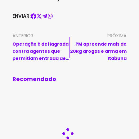
ENVIAR:
ANTERIOR
PRÓXIMA
Operação é deflagrada
PM apreende mais de
contra agentes que
20kg drogas e arma em
permitiam entrada de
Itabuna
materiais ilícitos em
presídio na Bahia
Recomendado