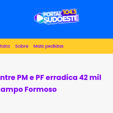
tato
Sobre
Mais pedidas
tre PM e PF erradica 42 mil
Campo Formoso