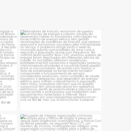
objetivo de cumprir
Polícia Civil da Bahia, n
mandados de busca e
quarta-feira (5), em Lic
apreensão no povoado de
de Almeida. A ação
Jiboia, zona rural de
aconteceu durante a
Caraíbas,
sta é
Moradores de Aracatu reclamam de
quedas constantes
...
1
0
 que se
Suspeito de integrar organização criminosa
voltada
...
1
0