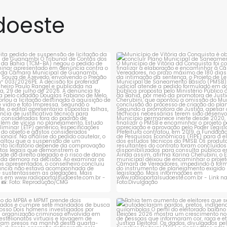
 Eleitoral da Bahia
na noite de terça-feira (4),
) que determina a
em Cândido Sales, após
doeste
, em até 24 horas,
uma ação integrada entre a
ro publicações em
Polícia Militar da
ciais
rejeita pedido de suspensão de
Município de Vitória da Conqui
licitação da
...
obrigado a
...
1
0
1
0
ção do MPBA e MPMT prende dois
Bahia tem aumento de eleitores
investigados e
...
autodeclaram
...
1
0
1
0