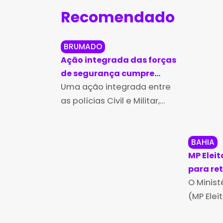
Recomendado
BRUMADO
Ação integrada das forças
de segurança cumpre
mandados em operação
Uma ação integrada entre
de combate ao tráfico de
as polícias Civil e Militar,
drogas em Brumado
realizada na manhã desta
quarta-feira (5), em
Brumado, cumpriu três
BAHIA
MP Eleit
mandados de busca e
para re
apreensão expedidos pela
propag
O Ministé
Vara Criminal da Comarca
com dis
(MP Elei
brindes
decisão 