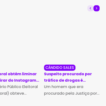
CÂNDIDO SALES
oral obtém liminar
Suspeito procurado por
tirar do Instagram
tráfico de drogas é
anda antecipada
rio Público Eleitoral
capturado em Cândido
Um homem que era
tribuição de
Sales
toral) obteve
procurado pela Justiça por
 em Itabela
liminar no Tribunal
tráfico de drogas foi preso