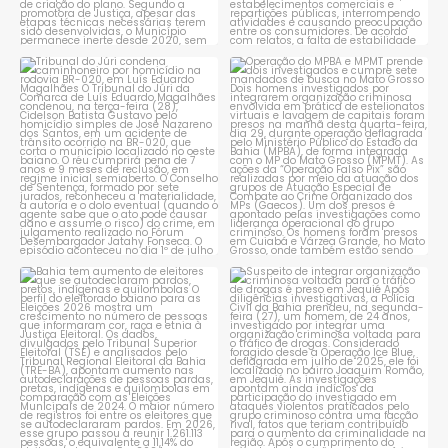
Tribunal do Júri condena
Operação do MPBA e MPMT
caminhoneiro por
...
prende dois investigados e
...
1
0
1
0
Bahia tem aumento de eleitores
Suspeito de integrar
que se autodeclaram
...
organização criminosa
voltada
...
1
0
1
0