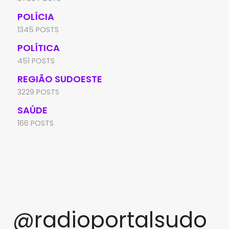
POLÍCIA
1345 POSTS
POLÍTICA
451 POSTS
REGIÃO SUDOESTE
3229 POSTS
SAÚDE
166 POSTS
@radioportalsudo