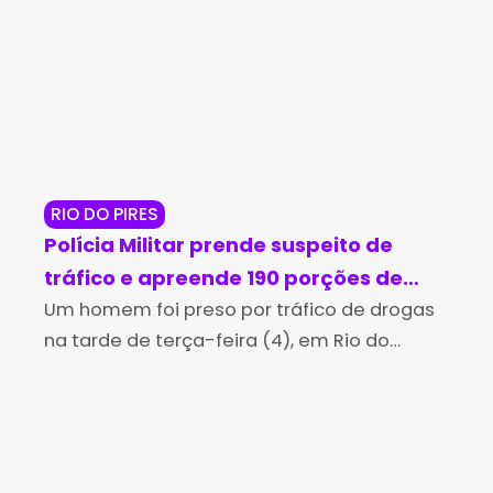
RIO DO PIRES
JE
Polícia Militar prende suspeito de
Op
tráfico e apreende 190 porções de
ma
cocaína em Rio do Pires
Um homem foi preso por tráfico de drogas
cr
A P
na tarde de terça-feira (4), em Rio do
man
Je
Pires, após uma perseguição realizada por
Per
policiais militares da 4ª Companhia
Jeq
Independente da Polícia
man