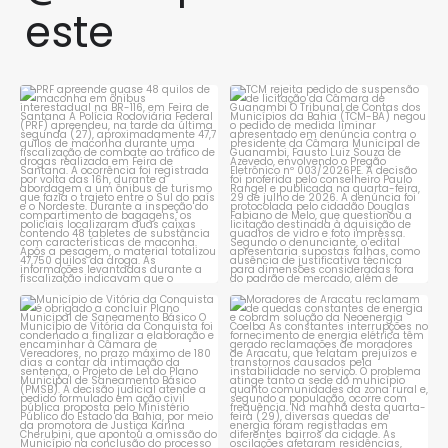
este
PRF apreende quase 48 quilos
TCM rejeita pedido de
de maconha em ônibus
...
suspensão de licitação da
...
1
0
1
0
Município de Vitória da
Moradores de Aracatu
Conquista é obrigado a
...
reclamam de quedas
constantes
...
1
0
1
0