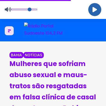
BAHIA
NOTÍCIAS
Mulheres que sofriam
abuso sexual e maus-
tratos são resgatadas
em falsa clínica de casal