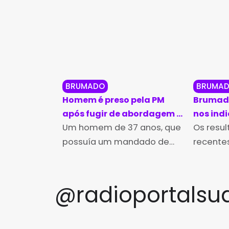
BRUMADO
BRUMA
Homem é preso pela PM
Brumado
após fugir de abordagem e
nos ind
pular muros em Brumado
Um homem de 37 anos, que
educaçã
Os resu
Ideb 20
possuía um mandado de
recentes
prisão em aberto, foi preso
Desenvo
pela Polícia Militar na tarde
Educação
desta sexta-feira (7), no
divulgad
@radioportalsu
bairro Irmã Dulce, em
da Educ
Brumado. A
Institut
Estudos