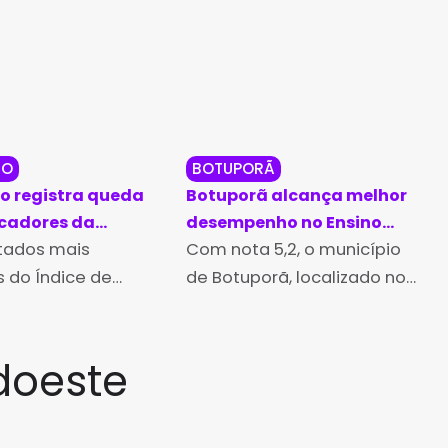
DO
BOTUPORÃ
 registra queda
Botuporã alcança melhor
icadores da
desempenho no Ensino
o municipal no
ltados mais
Médio da Bahia no Ideb
Com nota 5,2, o município
25
2025
 do Índice de
de Botuporã, localizado no
lvimento da
Território de Identidade
 Básica (Ideb),
Bacia do Paramirim, obteve
os pelo Ministério
o melhor desempenho do
doeste
ação (MEC) e pelo
Ensino Médio do Estado, no
o Nacional de
Índice de Desenvolvimento
 e Pesquisas
da Educação