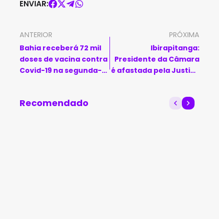
ENVIAR:
ANTERIOR
PRÓXIMA
Bahia receberá 72 mil
Ibirapitanga:
doses de vacina contra
Presidente da Câmara
Covid-19 na segunda-
é afastada pela Justiça
feira (3)
por mais 90 dias por
denúncia de fraudes
Recomendado