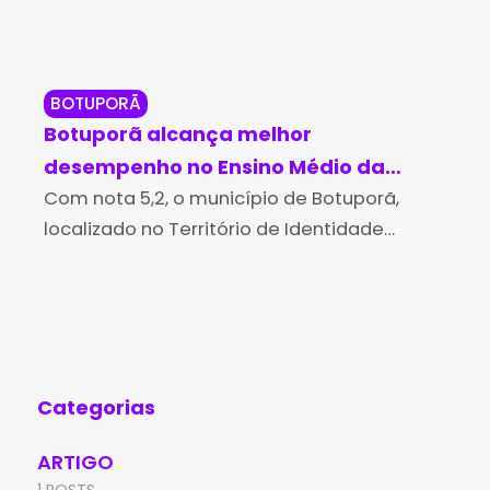
BOTUPORÃ
BO
Botuporã alcança melhor
MPB
desempenho no Ensino Médio da
ac
Bahia no Ideb 2025
Com nota 5,2, o município de Botuporã,
du
O M
localizado no Território de Identidade
(MP
La
Bacia do Paramirim, obteve o melhor
dur
desempenho do Ensino Médio do Estado,
rea
no Índice de Desenvolvimento da
Educação
Categorias
ARTIGO
1 POSTS