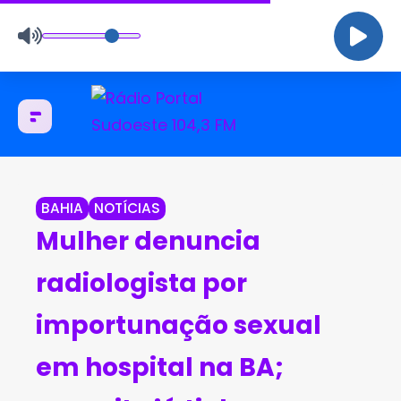
BAHIA
NOTÍCIAS
Mulher denuncia
radiologista por
importunação sexual
em hospital na BA;