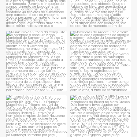
Município de Vitória da
Moradores de Aracatu
Conquista é obrigado a
...
reclamam de quedas
constantes
...
1
0
1
0
Tribunal do Júri condena
Operação do MPBA e MPMT
caminhoneiro por
...
prende dois investigados e
...
1
0
1
0