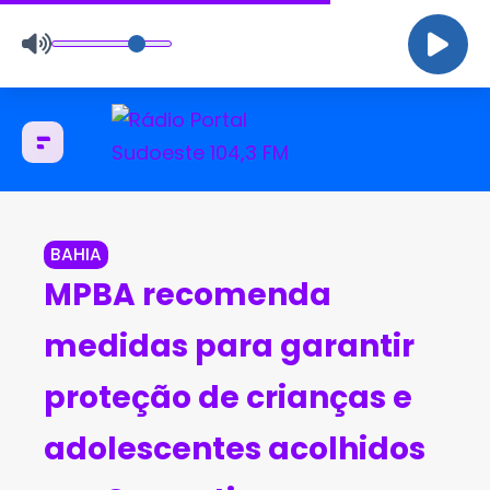
BAHIA
MPBA recomenda
medidas para garantir
proteção de crianças e
adolescentes acolhidos