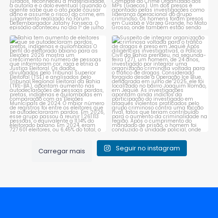
Bahia tem aumento de eleitores
Suspeito de integrar
que se autodeclaram
...
organização criminosa
voltada
...
1
0
1
0
Seguir no instagram
Carregar mais