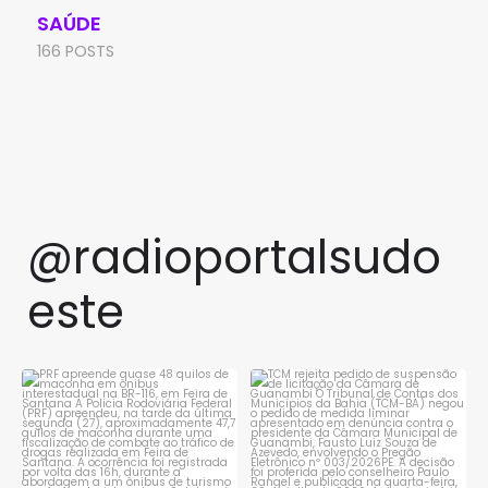
SAÚDE
166 POSTS
@radioportalsudo
este
PRF apreende quase 48 quilos
TCM rejeita pedido de
de maconha em ônibus
...
suspensão de licitação da
...
1
0
1
0