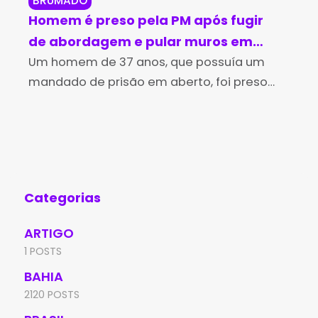
BRUMADO
BR
Homem é preso pela PM após fugir
Br
de abordagem e pular muros em
in
Brumado
Um homem de 37 anos, que possuía um
no
Os 
mandado de prisão em aberto, foi preso
Des
pela Polícia Militar na tarde desta sexta-
(Id
feira (7), no bairro Irmã Dulce, em Brumado.
Edu
A
de 
Aní
Categorias
ARTIGO
1 POSTS
BAHIA
2120 POSTS