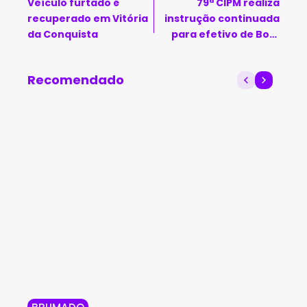
Veículo furtado é
79ª CIPM realiza
recuperado em Vitória
instrução continuada
da Conquista
para efetivo de Bom
Jesus da Serra e
Mirante
Recomendado