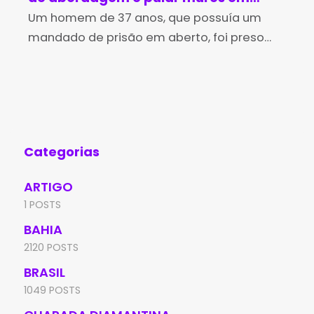
Brumado
Um homem de 37 anos, que possuía um
no
Os 
mandado de prisão em aberto, foi preso
Des
pela Polícia Militar na tarde desta sexta-
(Id
feira (7), no bairro Irmã Dulce, em Brumado.
Edu
A
de 
Aní
Categorias
ARTIGO
1 POSTS
BAHIA
2120 POSTS
BRASIL
1049 POSTS