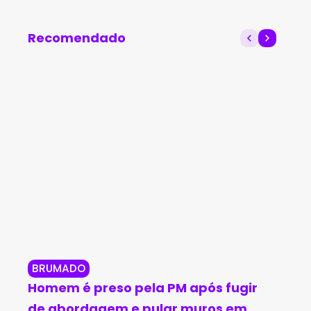
Bahia
Recomendado
BRUMADO
BR
Homem é preso pela PM após fugir
Br
de abordagem e pular muros em
in