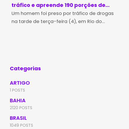
tráfico e apreende 190 porções de
ma
cocaína em Rio do Pires
Um homem foi preso por tráfico de drogas
cr
A P
na tarde de terça-feira (4), em Rio do
man
Je
Pires, após uma perseguição realizada por
Per
policiais militares da 4ª Companhia
Jeq
Independente da Polícia
man
Categorias
ARTIGO
1 POSTS
BAHIA
2120 POSTS
BRASIL
1049 POSTS