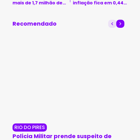
mais de 1,7 milhão de
inflação fica em 0,44%
brasileiras
em maio
Recomendado
RIO DO PIRES
JE
Polícia Militar prende suspeito de
Op