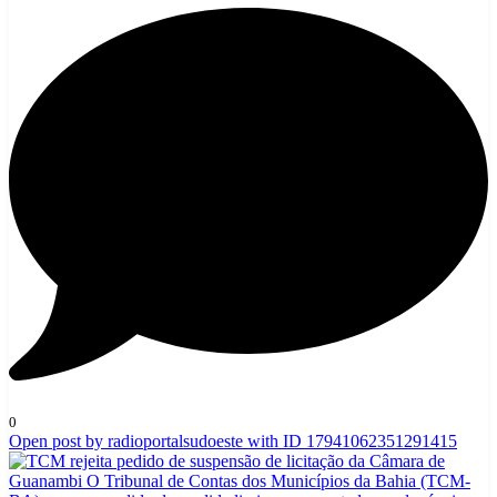
0
Open post by radioportalsudoeste with ID 17941062351291415