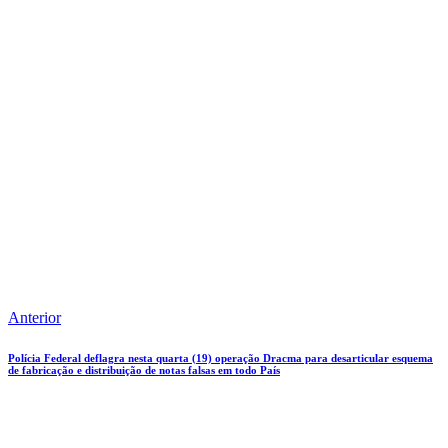
Anterior
Polícia Federal deflagra nesta quarta (19) operação Dracma para desarticular esquema
de fabricação e distribuição de notas falsas em todo País