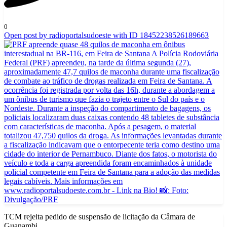
0
Open post by radioportalsudoeste with ID 18452238526189663
TCM rejeita pedido de suspensão de licitação da Câmara de
Guanambi