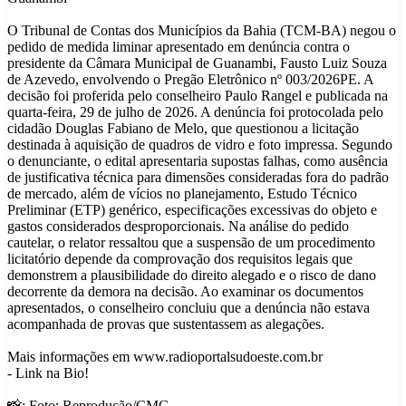
O Tribunal de Contas dos Municípios da Bahia (TCM-BA) negou o
pedido de medida liminar apresentado em denúncia contra o
presidente da Câmara Municipal de Guanambi, Fausto Luiz Souza
de Azevedo, envolvendo o Pregão Eletrônico nº 003/2026PE. A
decisão foi proferida pelo conselheiro Paulo Rangel e publicada na
quarta-feira, 29 de julho de 2026. A denúncia foi protocolada pelo
cidadão Douglas Fabiano de Melo, que questionou a licitação
destinada à aquisição de quadros de vidro e foto impressa. Segundo
o denunciante, o edital apresentaria supostas falhas, como ausência
de justificativa técnica para dimensões consideradas fora do padrão
de mercado, além de vícios no planejamento, Estudo Técnico
Preliminar (ETP) genérico, especificações excessivas do objeto e
gastos considerados desproporcionais. Na análise do pedido
cautelar, o relator ressaltou que a suspensão de um procedimento
licitatório depende da comprovação dos requisitos legais que
demonstrem a plausibilidade do direito alegado e o risco de dano
decorrente da demora na decisão. Ao examinar os documentos
apresentados, o conselheiro concluiu que a denúncia não estava
acompanhada de provas que sustentassem as alegações.
Mais informações em www.radioportalsudoeste.com.br
- Link na Bio!
📸: Foto: Reprodução/CMG