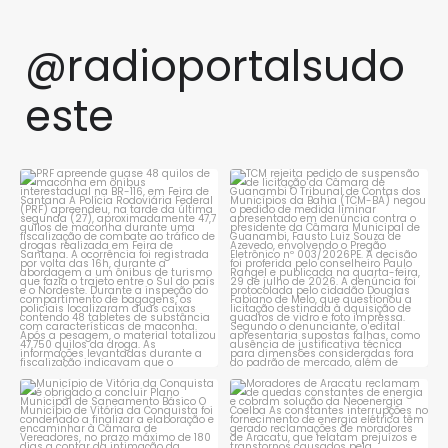
@radioportalsudo
este
PRF apreende quase 48 quilos
TCM rejeita pedido de
de maconha em ônibus
...
suspensão de licitação da
...
1
0
1
0
Município de Vitória da
Moradores de Aracatu
Conquista é obrigado a
...
reclamam de quedas
constantes
...
1
0
1
0