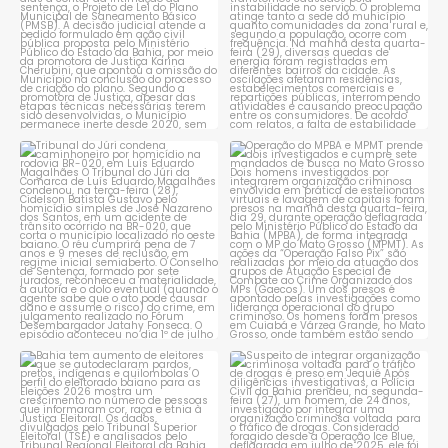
Tribunal do Júri condena
Operação do MPBA e MPMT
caminhoneiro por
...
prende dois investigados e
...
1
0
1
0
Bahia tem aumento de eleitores
Suspeito de integrar
que se autodeclaram
...
organização criminosa
voltada
...
1
0
1
0