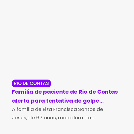
RIO DE CONTAS
RE
Família de paciente de Rio de Contas
Po
alerta para tentativa de golpe
so
durante campanha para compra de
A família de Elza Francisca Santos de
Di
O T
Jesus, de 67 anos, moradora da
Bah
medicamento de alto custo
aná
comunidade de Várzea de Pupú, na região
med