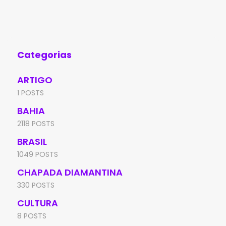
de Marcolino Moura, em Rio de Contas,
Min
denunciou uma tentativa
sus
con
Categorias
ARTIGO
1 POSTS
BAHIA
2118 POSTS
BRASIL
1049 POSTS
CHAPADA DIAMANTINA
330 POSTS
CULTURA
8 POSTS