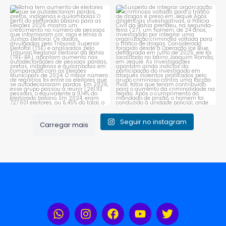
Bahia tem aumento de eleitores
Suspeito de integrar
que se autodeclaram
...
organização criminosa
voltada
...
1
0
1
0
Seguir no instagram
Carregar mais