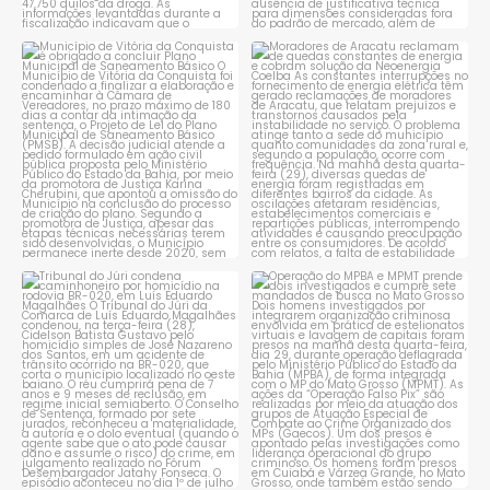
Município de Vitória da
Moradores de Aracatu
Conquista é obrigado a
...
reclamam de quedas
constantes
...
1
0
1
0
Tribunal do Júri condena
Operação do MPBA e MPMT
caminhoneiro por
...
prende dois investigados e
...
1
0
1
0