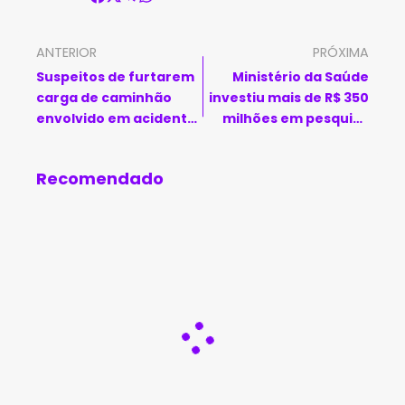
ANTERIOR
PRÓXIMA
Suspeitos de furtarem
Ministério da Saúde
carga de caminhão
investiu mais de R$ 350
envolvido em acidente
milhões em pesquisa
são detidos em Oliveira
no ano de 2023
dos Brejinhos
Recomendado