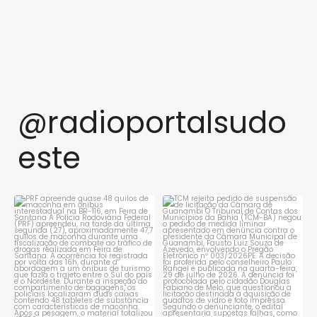
@radioportalsudo
este
PRF apreende quase 48 quilos
TCM rejeita pedido de
de maconha em ônibus
...
suspensão de licitação da
...
1
0
1
0