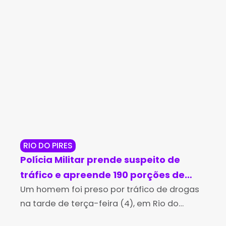
RIO DO PIRES
JE
Polícia Militar prende suspeito de
Op
tráfico e apreende 190 porções de
ma
cocaína em Rio do Pires
Um homem foi preso por tráfico de drogas
cr
A P
na tarde de terça-feira (4), em Rio do
man
Je
Pires, após uma perseguição realizada por
Per