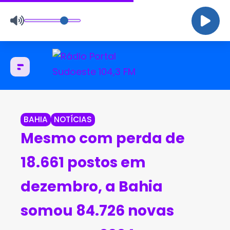
BAHIA
NOTÍCIAS
Mesmo com perda de
18.661 postos em
dezembro, a Bahia
somou 84.726 novas