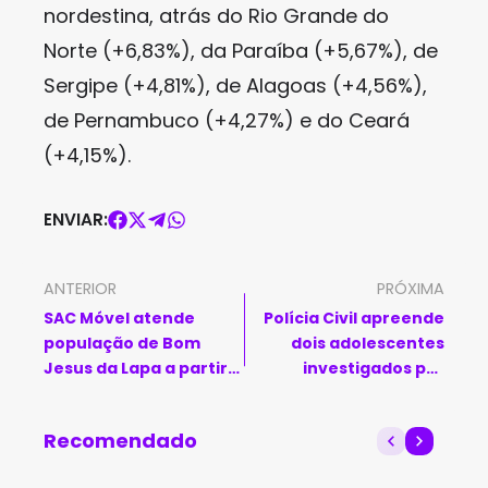
nordestina, atrás do Rio Grande do
Norte (+6,83%), da Paraíba (+5,67%), de
Sergipe (+4,81%), de Alagoas (+4,56%),
de Pernambuco (+4,27%) e do Ceará
(+4,15%).
ENVIAR:
ANTERIOR
PRÓXIMA
SAC Móvel atende
Polícia Civil apreende
população de Bom
dois adolescentes
Jesus da Lapa a partir
investigados por
de segunda-feira (3)
homicídio de mulher
trans em Sobradinho
Recomendado