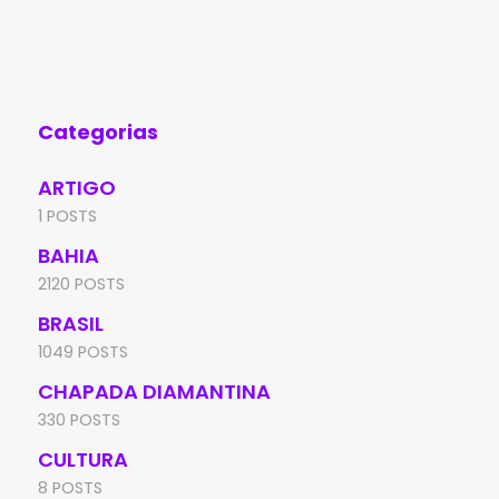
policiais militares da 4ª Companhia
Jeq
Independente da Polícia
man
Categorias
ARTIGO
1 POSTS
BAHIA
2120 POSTS
BRASIL
1049 POSTS
CHAPADA DIAMANTINA
330 POSTS
CULTURA
8 POSTS